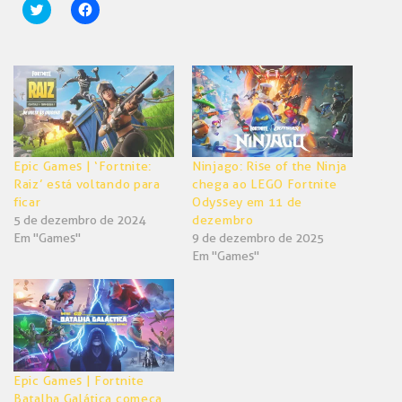
Clique
Clique
para
para
compartilhar
compartilhar
no
no
Twitter(abre
Facebook(abre
em
em
nova
nova
janela)
janela)
Epic Games | ‘Fortnite:
Ninjago: Rise of the Ninja
Raiz’ está voltando para
chega ao LEGO Fortnite
ficar
Odyssey em 11 de
5 de dezembro de 2024
dezembro
Em "Games"
9 de dezembro de 2025
Em "Games"
Epic Games | Fortnite
Batalha Galática começa