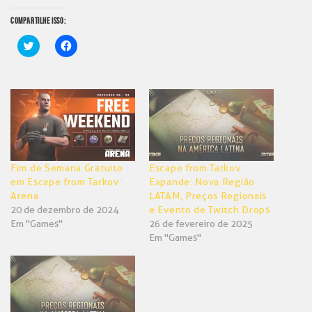
COMPARTILHE ISSO:
Clique
Clique
para
para
compartilhar
compartilhar
no
no
Twitter(abre
Facebook(abre
em
em
nova
nova
janela)
janela)
Fim de Semana Gratuito
Escape from Tarkov
em Escape from Tarkov:
Expande: Nova Região
Arena
LATAM, Preços Regionais
20 de dezembro de 2024
e Evento de Twitch Drops
Em "Games"
26 de fevereiro de 2025
Em "Games"