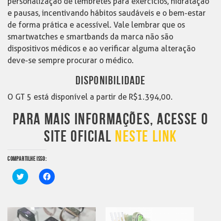
personalização de lembretes para exercícios, hidratação
e pausas, incentivando hábitos saudáveis e o bem-estar
de forma prática e acessível. Vale lembrar que os
smartwatches e smartbands da marca não são
dispositivos médicos e ao verificar alguma alteração
deve-se sempre procurar o médico.
DISPONIBILIDADE
O GT 5 está disponível a partir de R$1.394,00.
PARA MAIS INFORMAÇÕES, ACESSE O
SITE OFICIAL
NESTE LINK
COMPARTILHE ISSO:
Clique
Clique
para
para
compartilhar
compartilhar
no
no
Twitter(abre
Facebook(abre
em
em
nova
nova
janela)
janela)