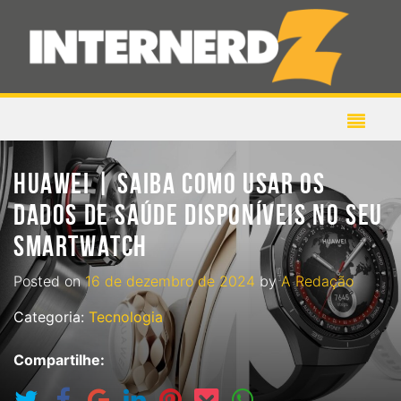
HUAWEI | SAIBA COMO USAR OS
DADOS DE SAÚDE DISPONÍVEIS NO SEU
SMARTWATCH
Posted on
16 de dezembro de 2024
by
A Redação
Categoria:
Tecnologia
Compartilhe: