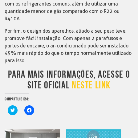
com os refrigerantes comuns, além de utilizar uma
quantidade menor de gás comparado com o R22 ou
R410A.
Por fim, o design dos aparelhos, aliado a seu peso leve,
promove fácil instalação. Com apenas 2 parafusos e
partes de encaixe, o ar-condicionado pode ser instalado
45% mais rápido do que o tempo normalmente utilizado
para isso.
PARA MAIS INFORMAÇÕES, ACESSE O
SITE OFICIAL
NESTE LINK
COMPARTILHE ISSO:
Clique
Clique
para
para
compartilhar
compartilhar
no
no
Twitter(abre
Facebook(abre
em
em
nova
nova
janela)
janela)