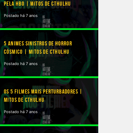
PELA HBO | MITOS DE CTHULHU
Postado há 7 anos
5 ANIMES SINISTROS DE HORROR
CÓSMICO | MITOS DE CTHULHU
Postado há 7 anos
OS 5 FILMES MAIS PERTURBADORES |
MITOS DE CTHULHU
Postado há 7 anos