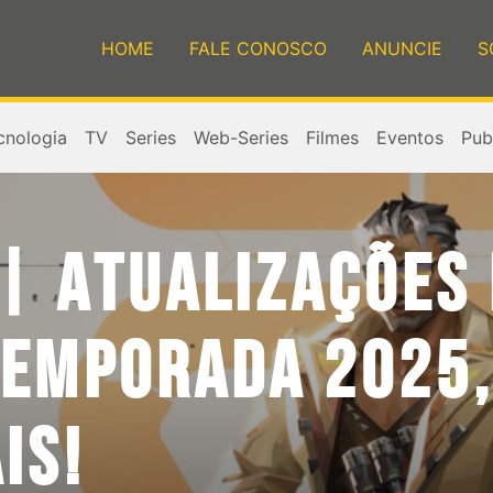
HOME
FALE CONOSCO
ANUNCIE
S
cnologia
TV
Series
Web-Series
Filmes
Eventos
Publ
 | ATUALIZAÇÕES
TEMPORADA 2025,
IS!