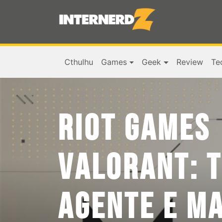
Cthulhu
Games
Geek
Review
Te
RIOT GAMES
VALORANT: 
AGENTE E MA