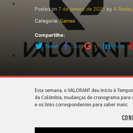
Posted on
7 de janeiro de 2025
by
A Redaç
Categoria:
Games
Compartilhe:
Tweet
Like
+1
Share
Esta semana, o VALORANT deu início à Tempor
da Colômbia, mudanças de cronograma para os
e os links correspondentes para saber mais:
CON