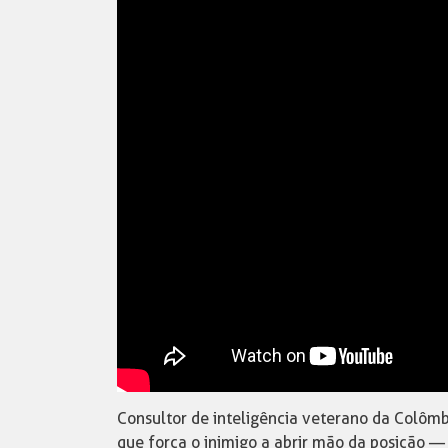
Consultor de inteligência veterano da Colômb
que força o inimigo a abrir mão da posição —