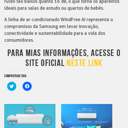
ruído tão baixos quanto 16 dB, o que torna os aparelhos
ideais para salas de estudo ou quartos de bebês.
A linha de ar-condicionado WindFree AI representa o
compromisso da Samsung em levar inovação,
conectividade e sustentabilidade para a vida dos
consumidores.
PARA MIAS INFORMAÇÕES, ACESSE O
SITE OFICIAL
NESTE LINK
COMPARTILHE ISSO:
Clique
Clique
para
para
compartilhar
compartilhar
no
no
Twitter(abre
Facebook(abre
em
em
nova
nova
janela)
janela)