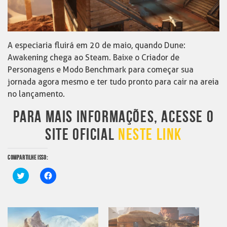
A especiaria fluirá em 20 de maio, quando Dune:
Awakening chega ao Steam. Baixe o Criador de
Personagens e Modo Benchmark para começar sua
jornada agora mesmo e ter tudo pronto para cair na areia
no lançamento.
PARA MAIS INFORMAÇÕES, ACESSE O
SITE OFICIAL
NESTE LINK
COMPARTILHE ISSO:
Clique
Clique
para
para
compartilhar
compartilhar
no
no
Twitter(abre
Facebook(abre
em
em
nova
nova
janela)
janela)