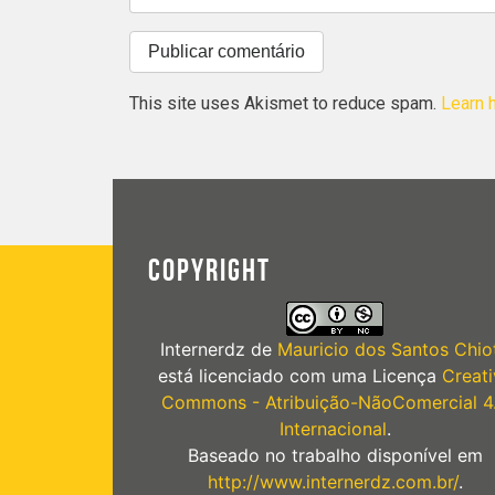
This site uses Akismet to reduce spam.
Learn 
COPYRIGHT
Internerdz
de
Mauricio dos Santos Chiot
está licenciado com uma Licença
Creati
Commons - Atribuição-NãoComercial 4
Internacional
.
Baseado no trabalho disponível em
http://www.internerdz.com.br/
.