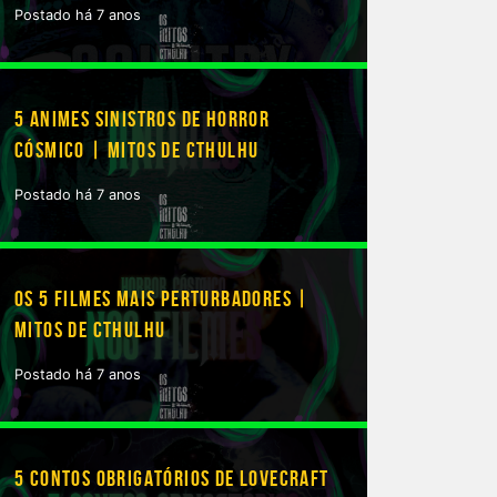
Postado há 7 anos
5 ANIMES SINISTROS DE HORROR
CÓSMICO | MITOS DE CTHULHU
Postado há 7 anos
OS 5 FILMES MAIS PERTURBADORES |
MITOS DE CTHULHU
Postado há 7 anos
5 CONTOS OBRIGATÓRIOS DE LOVECRAFT