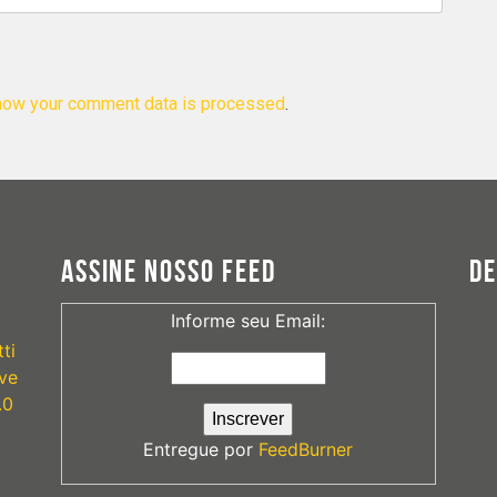
how your comment data is processed
.
ASSINE NOSSO FEED
D
Informe seu Email:
ti
ve
.0
Entregue por
FeedBurner