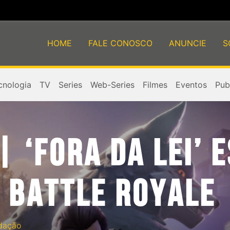
HOME
FALE CONOSCO
ANUNCIE
S
cnologia
TV
Series
Web-Series
Filmes
Eventos
Publ
| ‘FORA DA LEI’ 
 BATTLE ROYALE
dação