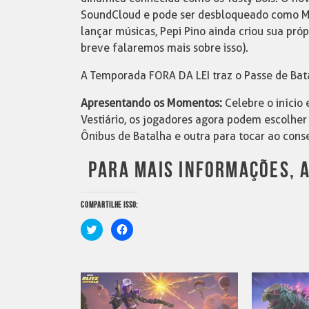
SoundCloud e pode ser desbloqueado como Mú
lançar músicas, Pepi Pino ainda criou sua pró
breve falaremos mais sobre isso).
A Temporada FORA DA LEI traz o Passe de Bata
Apresentando os Momentos:
Celebre o início
Vestiário, os jogadores agora podem escolher
Ônibus de Batalha e outra para tocar ao cons
PARA MAIS INFORMAÇÕES, A
COMPARTILHE ISSO:
Clique
Clique
para
para
compartilhar
compartilhar
no
no
Twitter(abre
Facebook(abre
em
em
nova
nova
janela)
janela)