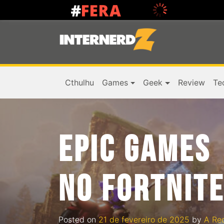
Cthulhu
Games
Geek
Review
Te
EPIC GAMES 
NO FORTNITE
Posted on
21 de fevereiro de 2025
by
A Re