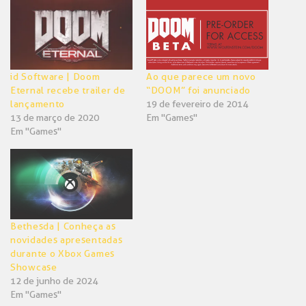
nova
nova
janela)
janela)
id Software | Doom
Ao que parece um novo
Eternal recebe trailer de
“DOOM” foi anunciado
lançamento
19 de fevereiro de 2014
13 de março de 2020
Em "Games"
Em "Games"
Bethesda | Conheça as
novidades apresentadas
durante o Xbox Games
Showcase
12 de junho de 2024
Em "Games"