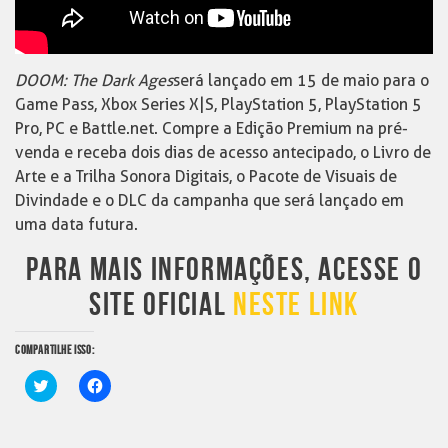
DOOM: The Dark Ages
será lançado em 15 de maio para o
Game Pass, Xbox Series X|S, PlayStation 5, PlayStation 5
Pro, PC e Battle.net. Compre a Edição Premium na pré-
venda e receba dois dias de acesso antecipado, o Livro de
Arte e a Trilha Sonora Digitais, o Pacote de Visuais de
Divindade e o DLC da campanha que será lançado em
uma data futura.
PARA MAIS INFORMAÇÕES, ACESSE O
SITE OFICIAL
NESTE LINK
COMPARTILHE ISSO:
Clique
Clique
para
para
compartilhar
compartilhar
no
no
Twitter(abre
Facebook(abre
em
em