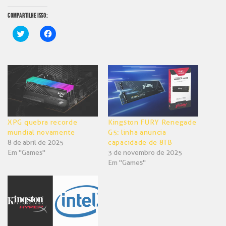
COMPARTILHE ISSO:
Clique
Clique
para
para
compartilhar
compartilhar
no
no
Twitter(abre
Facebook(abre
em
em
nova
nova
janela)
janela)
XPG quebra recorde
Kingston FURY Renegade
mundial novamente
G5: linha anuncia
8 de abril de 2025
capacidade de 8TB
Em "Games"
3 de novembro de 2025
Em "Games"