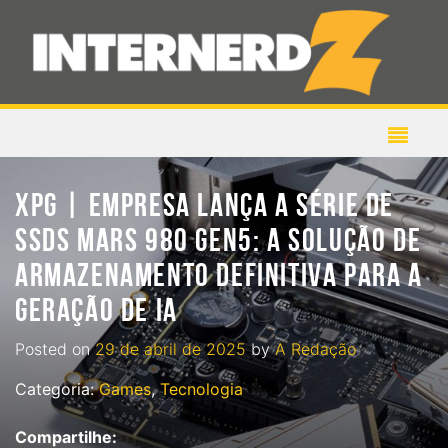
XPG | EMPRESA LANÇA A SÉRIE DE
SSDS MARS 980 GEN5: A SOLUÇÃO DE
ARMAZENAMENTO DEFINITIVA PARA A
GERAÇÃO DE IA
Posted on
29 de abril de 2025
by
A Redação
Categoria:
Games
,
Tecnologia
Compartilhe: