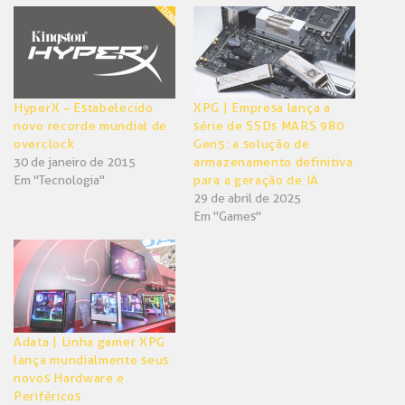
em
em
nova
nova
janela)
janela)
HyperX – Estabelecido
XPG | Empresa lança a
novo recorde mundial de
série de SSDs MARS 980
overclock
Gen5: a solução de
30 de janeiro de 2015
armazenamento definitiva
Em "Tecnologia"
para a geração de IA
29 de abril de 2025
Em "Games"
Adata | Linha gamer XPG
lança mundialmente seus
novos Hardware e
Periféricos