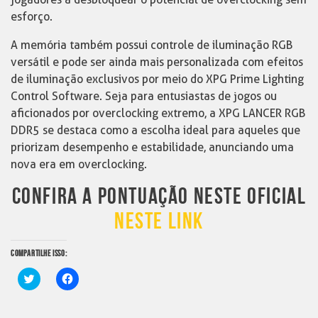
esforço.
A memória também possui controle de iluminação RGB
versátil e pode ser ainda mais personalizada com efeitos
de iluminação exclusivos por meio do XPG Prime Lighting
Control Software. Seja para entusiastas de jogos ou
aficionados por overclocking extremo, a XPG LANCER RGB
DDR5 se destaca como a escolha ideal para aqueles que
priorizam desempenho e estabilidade, anunciando uma
nova era em overclocking.
CONFIRA A PONTUAÇÃO NESTE OFICIAL
NESTE LINK
COMPARTILHE ISSO:
Clique
Clique
para
para
compartilhar
compartilhar
no
no
Twitter(abre
Facebook(abre