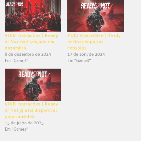
nova
nova
janela)
janela)
VOID Interactive | Ready
VOID Interactive | Ready
or Not será lançado em
or Not chega aos
dezembro
consoles
8 de dezembro de 2023
17 de abril de 2025
Em "Games"
Em "Games"
VOID Interactive | Ready
or Not já está disponível
para consoles
15 de julho de 2025
Em "Games"