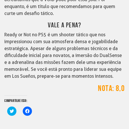
enquanto, é um título que recomendamos para quem
curte um desafio tático.
VALE A PENA?
Ready or Not no PS5 é um shooter tático que nos
impressionou com sua atmosfera densa e jogabilidade
estratégica. Apesar de alguns problemas técnicos e da
dificuldade inicial para novatos, a imersão do DualSense
e a adrenalina das missões fazem dele uma experiência
memorável. Se você está pronto para liderar sua equipe
em Los Sueños, prepare-se para momentos intensos.
NOTA: 8,0
COMPARTILHE ISSO:
Clique
Clique
para
para
compartilhar
compartilhar
no
no
Twitter(abre
Facebook(abre
em
em