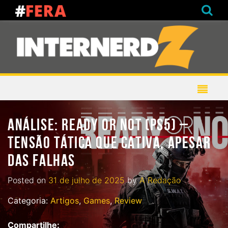
ANÁLISE: READY OR NOT (PS5) –
TENSÃO TÁTICA QUE CATIVA, APESAR
DAS FALHAS
Posted on
31 de julho de 2025
by
A Redação
Categoria:
Artigos
,
Games
,
Review
Compartilhe: