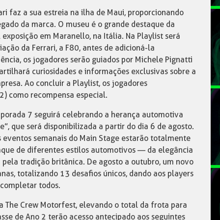
i faz a sua estreia na ilha de Maui, proporcionando
legado da marca. O museu é o grande destaque da
l exposição em Maranello, na Itália. Na Playlist será
ação da Ferrari, a F80, antes de adicioná-la
ência, os jogadores serão guiados por Michele Pignatti
artilhará curiosidades e informações exclusivas sobre a
mpresa. Ao concluir a Playlist, os jogadores
r 2) como recompensa especial.
emporada 7 seguirá celebrando a herança automotiva
e”, que será disponibilizada a partir do dia 6 de agosto.
 os eventos semanais do Main Stage estarão totalmente
aque de diferentes estilos automotivos — da elegância
pela tradição britânica. De agosto a outubro, um novo
nas, totalizando 13 desafios únicos, dando aos players
 completar todos.
 The Crew Motorfest, elevando o total da frota para
se de Ano 2 terão acesso antecipado aos seguintes