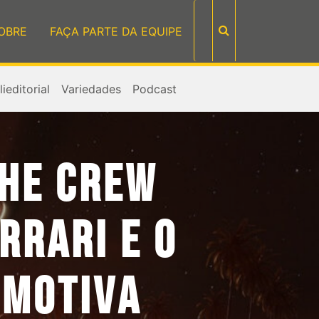
OBRE
FAÇA PARTE DA EQUIPE
ieditorial
Variedades
Podcast
THE CREW
RRARI E O
OMOTIVA