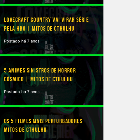
LOVECRAFT COUNTRY VAI VIRAR SÉRIE
PELA HBO | MITOS DE CTHULHU
Postado há 7 anos
5 ANIMES SINISTROS DE HORROR
CÓSMICO | MITOS DE CTHULHU
Postado há 7 anos
OS 5 FILMES MAIS PERTURBADORES |
MITOS DE CTHULHU