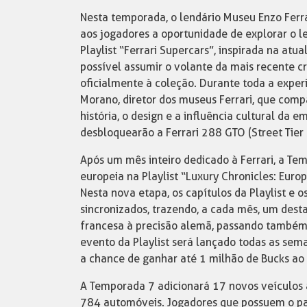
Nesta temporada, o lendário Museu Enzo Ferrar
aos jogadores a oportunidade de explorar o 
Playlist “Ferrari Supercars”, inspirada na atua
possível assumir o volante da mais recente cri
oficialmente à coleção. Durante toda a experi
Morano, diretor dos museus Ferrari, que comp
história, o design e a influência cultural da e
desbloquearão a Ferrari 288 GTO (Street Tie
Após um mês inteiro dedicado à Ferrari, a T
europeia na Playlist “Luxury Chronicles: Europ
Nesta nova etapa, os capítulos da Playlist e
sincronizados, trazendo, a cada mês, um dest
francesa à precisão alemã, passando também 
evento da Playlist será lançado todas as sema
a chance de ganhar até 1 milhão de Bucks ao
A Temporada 7 adicionará 17 novos veículos a
784 automóveis. Jogadores que possuem o pas