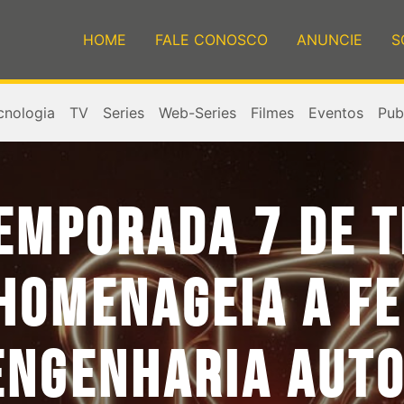
HOME
FALE CONOSCO
ANUNCIE
S
cnologia
TV
Series
Web-Series
Filmes
Eventos
Publ
TEMPORADA 7 DE 
HOMENAGEIA A FE
ENGENHARIA AUT