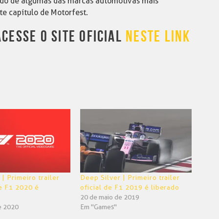
egado de algumas das marcas automotivas mais
te capítulo de Motorfest.
CESSE O SITE OFICIAL
NESTE LINK
| Primeiro trailer
Deep Silver | Primeiro trailer
e F1 2020 é
oficial de F1 2019 é liberado
20 de maio de 2019
e 2020
Em "Games"