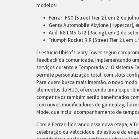
modelos:
Ferrari F50 (Street Tier 2), em 2 de julho
Genty Automobile Akylone (Hypercar), 
Audi R8 LMS GT2 (Racing), em 3 de set
Triumph Rocket 3 R (Street Tier 2), em 1
O estúdio Ubisoft Ivory Tower segue compro
feedback da comunidade, implementando uma 
serviços durante a Temporada 7. O sistema F
permite personalização total, com slots confi
Para quem busca mais imersão, o novo modo
elementos da HUD, oferecendo uma experiênci
competitivos também serão beneficiados com
com novos modificadores de gameplay, format
Mode, que inclui acompanhamento de tempos p
Com a Ferrari liderando essa nova etapa, a 
celebração da velocidade, do estilo e da eng