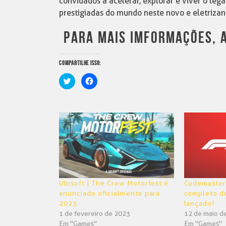
convidados a acelerar, explorar e viver o l
prestigiadas do mundo neste novo e eletrizan
PARA MAIS IMFORMAÇÕES, A
COMPARTILHE ISSO:
Clique
Clique
para
para
compartilhar
compartilhar
no
no
Twitter(abre
Facebook(abre
em
em
nova
nova
janela)
janela)
Ubisoft | The Crew Motorfest é
Codemaster 
anunciado oficialmente para
completo d
2023
lançado!
1 de fevereiro de 2023
12 de maio d
Em "Games"
Em "Games"