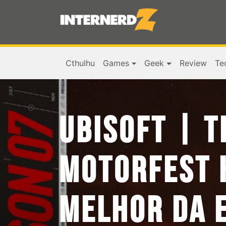
Cthulhu
Games
Geek
Review
Te
UBISOFT | 
MOTORFEST 
MELHOR DA 