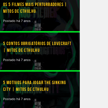
OS 5 FILMES MAIS PERTURBADORES |
MITOS DE CTHULHU
Postado há 7 anos
5 CONTOS OBRIGATÓRIOS DE LOVECRAFT
| MITOS DE CTHULHU
Postado há 7 anos
5 MOTIVOS PARA JOGAR THE SINKING
CITY | MITOS DE CTHULHU
Postado há 7 anos