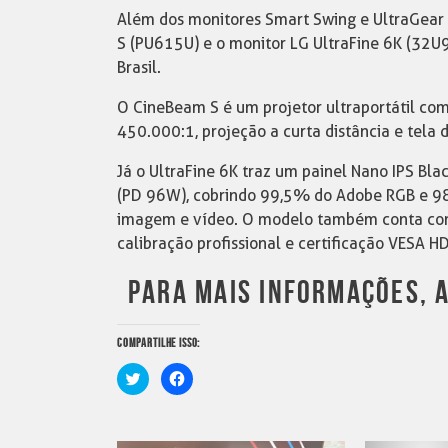
Além dos monitores Smart Swing e UltraGear
S (PU615U) e o monitor LG UltraFine 6K (32
Brasil.
O CineBeam S é um projetor ultraportátil com
450.000:1, projeção a curta distância e tela
Já o UltraFine 6K traz um painel Nano IPS B
(PD 96W), cobrindo 99,5% do Adobe RGB e 98
imagem e vídeo. O modelo também conta com 
calibração profissional e certificação VESA H
PARA MAIS INFORMAÇÕES, A
COMPARTILHE ISSO:
Clique
Clique
para
para
compartilhar
compartilhar
no
no
Twitter(abre
Facebook(abre
em
em