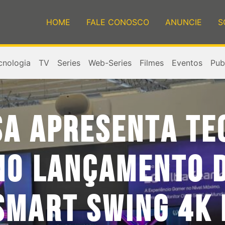
HOME
FALE CONOSCO
ANUNCIE
S
cnologia
TV
Series
Web-Series
Filmes
Eventos
Publ
SA APRESENTA TE
NO LANÇAMENTO 
SMART SWING 4K 