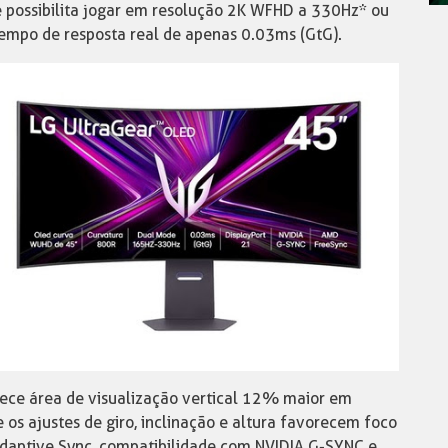
 possibilita jogar em resolução 2K WFHD a 330Hz* ou
mpo de resposta real de apenas 0.03ms (GtG).
ce área de visualização vertical 12% maior em
os ajustes de giro, inclinação e altura favorecem foco
Adaptive Sync, compatibilidade com NVIDIA G-SYNC e