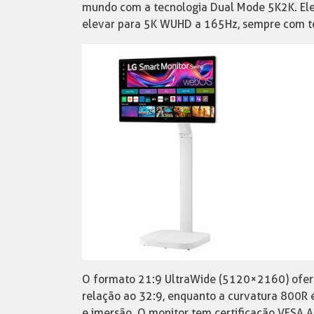
mundo com a tecnologia Dual Mode 5K2K. Ele
elevar para 5K WUHD a 165Hz, sempre com te
O formato 21:9 UltraWide (5120×2160) ofere
relação ao 32:9, enquanto a curvatura 800R e 
e imersão. O monitor tem certificação VESA 