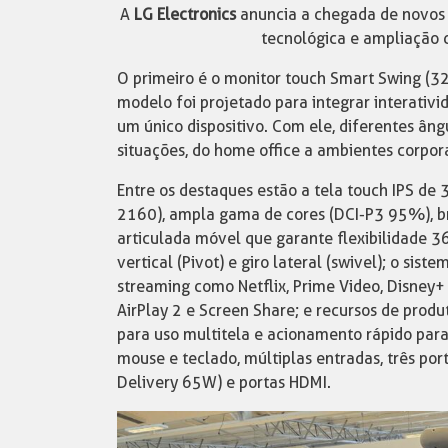
A
LG Electronics
anuncia a chegada de novos 
tecnológica e ampliação 
O primeiro é o monitor touch Smart Swing (3
modelo foi projetado para integrar interativ
um único dispositivo. Com ele, diferentes ân
situações, do home office a ambientes corpora
Entre os destaques estão a tela touch IPS d
2160), ampla gama de cores (DCI-P3 95%), bri
articulada móvel que garante flexibilidade 36
vertical (Pivot) e giro lateral (swivel); o si
streaming como Netflix, Prime Video, Disney
AirPlay 2 e Screen Share; e recursos de prod
para uso multitela e acionamento rápido para
mouse e teclado, múltiplas entradas, três p
Delivery 65W) e portas HDMI.