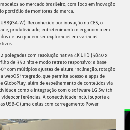
modelos ao mercado brasileiro, com foco em inovação
do portfólio de monitores da marca.
2U889SA-W). Reconhecido por inovação na CES, o
idade, produtividade, entretenimento e ergonomia em
gulos de uso podem ser explorados em variadas
tivos.
e 32 polegadas com resolução nativa 4K UHD (3840 x
lho de 350 nits e modo retrato responsivo; a base
0º com múltiplos ajustes de altura, inclinação, rotação
stema webOS integrado, que permite acesso a apps de
+ e GloboPlay, além de espelhamento de conteúdos via
utividade como a integração com o software LG Switch
 videoconferências. A conectividade inclui suporte a
ortas USB-C (uma delas com carregamento Power