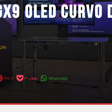
GX9 OLED CURVO 
ção
Pin it
Pocket
WhatsApp