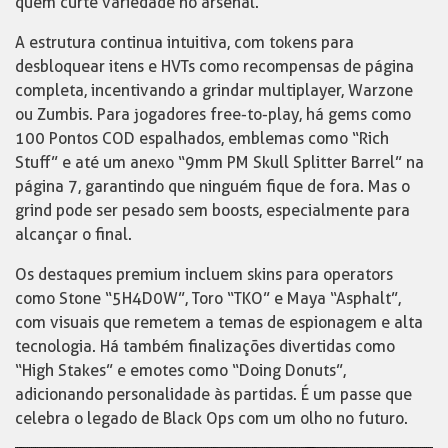
quem curte variedade no arsenal.
A estrutura continua intuitiva, com tokens para
desbloquear itens e HVTs como recompensas de página
completa, incentivando a grindar multiplayer, Warzone
ou Zumbis. Para jogadores free-to-play, há gems como
100 Pontos COD espalhados, emblemas como “Rich
Stuff” e até um anexo “9mm PM Skull Splitter Barrel” na
página 7, garantindo que ninguém fique de fora. Mas o
grind pode ser pesado sem boosts, especialmente para
alcançar o final.
Os destaques premium incluem skins para operators
como Stone “5H4D0W”, Toro “TKO” e Maya “Asphalt”,
com visuais que remetem a temas de espionagem e alta
tecnologia. Há também finalizações divertidas como
“High Stakes” e emotes como “Doing Donuts”,
adicionando personalidade às partidas. É um passe que
celebra o legado de Black Ops com um olho no futuro.