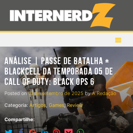
ANÁLISE | PASSE DE BATALHA +
BLACKCELL DA TEMPORADA 05 DE
CALL OF DUTY: BLACK OPS 6
Posted on
10 de setembro de 2025
by
A Redação
Categoria:
Artigos
,
Games
,
Review
Compartilhe: