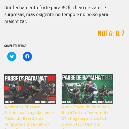
Um fechamento forte para BO6, cheio de valor e
surpresas, mas exigente no tempo e no bolso para
maximizar.
NOTA: 8.7
COMPARTILHE ISSO:
Clique
Clique
para
para
compartilhar
compartilhar
no
no
Twitter(abre
Facebook(abre
em
em
nova
nova
janela)
janela)
Activision Blizzard |
Novo Passe de Batalha e
Turbine sua caçada com o
BlackCell da Temporada
Passe de Batalha da
03 chegam para Call of
Temporada 2 de Call of
Duty: Black Ops 6 e