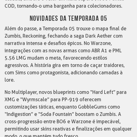
COD, tornando-o uma barganha para colecionadores.
NOVIDADES DA TEMPORADA 05
Além do passe, a Temporada 05 trouxe o mapa final de
Zumbis, Reckoning, fechando a saga Dark Aether com
narrativa intensa e desafios épicos. No Warzone,
integrações com as novas armas como ABR A1 e PML
5.56 LMG mudam o meta, favorecendo estilos
agressivos. A história gira em torno de caçar traidores,
com Sims como protagonista, adicionando camadas à
lore.
No Multiplayer, novos blueprints como “Hard Left” para
XMG e “Wyrmscale” para PP-919 oferecem
customizações táticas, enquanto GobbleGums como
“Indigestion” e “Soda Fountain” boostam o Zumbis. A
cross-progressão entre BO6 e Warzone é impecável,
permitindo usar skins reativas e finalizações em qualquer
modo, o que mantém tudo fresco.