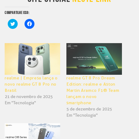
COMPARTILHE ISSO:
Clique
Clique
para
para
compartilhar
compartilhar
no
no
Twitter(abre
Facebook(abre
em
em
nova
nova
janela)
janela)
realme | Empresa lança o
realme GT 8 Pro Dream
novo realme GT 8 Pro no
Edition: realme e Aston
Brasil
Martin Aramco F1® Team
21 de novembro de 2025
lançam o novo
Em "Tecnologia"
smartphone
5 de dezembro de 2025
Em "Tecnologia"