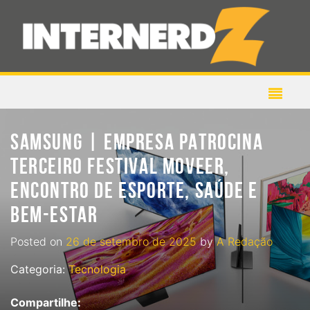
SAMSUNG | EMPRESA PATROCINA
TERCEIRO FESTIVAL MOVEER,
ENCONTRO DE ESPORTE, SAÚDE E
BEM-ESTAR
Posted on
26 de setembro de 2025
by
A Redação
Categoria:
Tecnologia
Compartilhe: