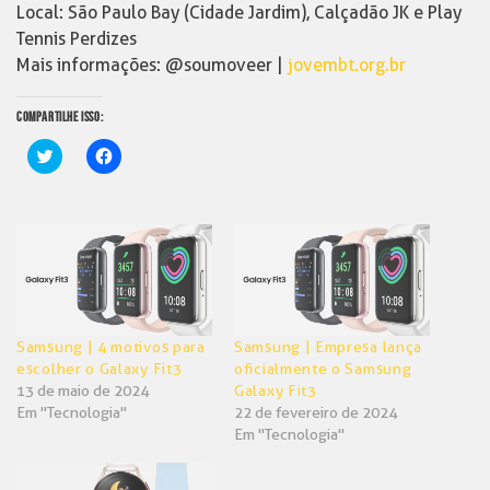
Local: São Paulo Bay (Cidade Jardim), Calçadão JK e Play
Tennis Perdizes
Mais informações: @soumoveer |
jovembt.org.br
COMPARTILHE ISSO:
Clique
Clique
para
para
compartilhar
compartilhar
no
no
Twitter(abre
Facebook(abre
em
em
nova
nova
janela)
janela)
Samsung | 4 motivos para
Samsung | Empresa lança
escolher o Galaxy Fit3
oficialmente o Samsung
13 de maio de 2024
Galaxy Fit3
Em "Tecnologia"
22 de fevereiro de 2024
Em "Tecnologia"