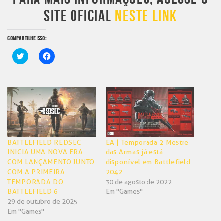
SITE OFICIAL
NESTE LINK
COMPARTILHE ISSO:
Clique
Clique
para
para
compartilhar
compartilhar
no
no
Twitter(abre
Facebook(abre
em
em
nova
nova
janela)
janela)
BATTLEFIELD REDSEC
EA | Temporada 2 Mestre
INICIA UMA NOVA ERA
das Armas já está
COM LANÇAMENTO JUNTO
disponível em Battlefield
COM A PRIMEIRA
2042
TEMPORADA DO
30 de agosto de 2022
BATTLEFIELD 6
Em "Games"
29 de outubro de 2025
Em "Games"