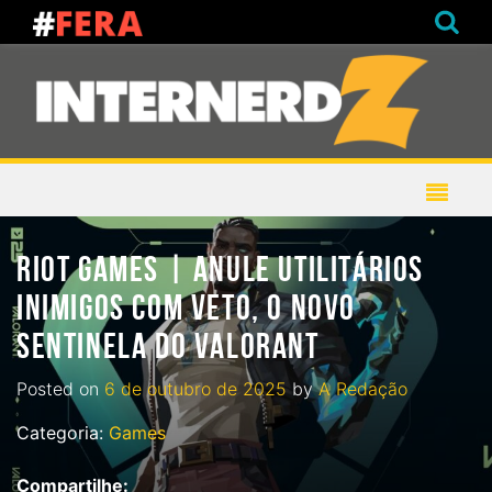
RIOT GAMES | ANULE UTILITÁRIOS
INIMIGOS COM VETO, O NOVO
SENTINELA DO VALORANT
Posted on
6 de outubro de 2025
by
A Redação
Categoria:
Games
Compartilhe: