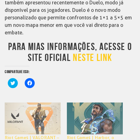
também apresentou recentemente o Duelo, modo já
disponível para os jogadores. Duelo é o novo modo
personalizado que permite confrontos de 1×1 a 5×5 em
um novo mapa menor em que você vai direto para o
embate.
PARA MIAS INFORMAÇÕES, ACESSE O
SITE OFICIAL
NESTE LINK
COMPARTILHE ISSO:
Clique
Clique
para
para
compartilhar
compartilhar
no
no
Twitter(abre
Facebook(abre
em
em
nova
nova
janela)
janela)
Riot Games | VALORANT –
Riot Games | Harbor, o