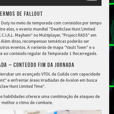
 ERMOS DE FALLOUT
of Duty no meio da temporada com conteúdos por tempo
ntre eles, o evento mundial “Deathclaw Hunt Limited
E.C.I.A.L. Mayhem” no Multiplayer, “Project RADS” em
Além disso, recompensas temáticas poderão ser
tros eventos. A variante de mapa “Vault Town” e o
te ao conteúdo regular da Temporada 1 Recarregada.
DA – CONTEÚDO FIM DA JORNADA
derrubar um avançado VTOL da Guilda com capacidade
t” e enfrentar áreas irradiadas de Avalon em busca
claw Hunt Limited Time”.
 de habilidades oferece uma combinação de ataques de
r melhor o ritmo de combate.