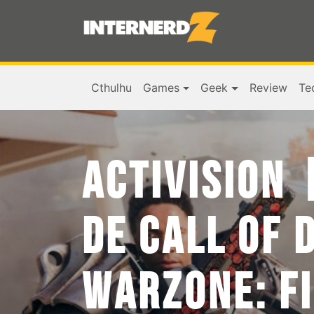
Cthulhu
Games
Geek
Review
Te
ACTIVISION
DE CALL OF 
WARZONE: F