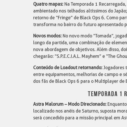
Quatro mapas:
Na Temporada 1 Recarregada, q
ambientado nos telhados altíssimos do Japão;
retorno de “Fringe” de Black Ops 6. Como pa
transforma no bairro do futuro apresentado p
Novos modos:
No novo modo “Tomada”, jogador
longo da partida, uma combinação de elemen
nova abordagem de objetivos. Além disso, do
chegarão: “S.P.E.C.I.A.L. Mayhem” e “The Ghou
Conteúdo de Loadout retornando:
Jogadores t
entre equipamentos, melhorias de campo e sér
dos fãs de Black Ops 6 para o Multiplayer de 
TEMPORADA 1 
Astra Malorum – Modo Direcionado:
Enquanto 
localizado nos anéis de Saturno, suposta mo
será concedido para a missão principal em A