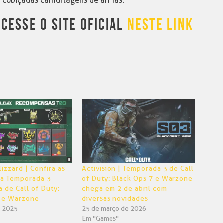
ar cobiçadas camuflagens de armas.
CESSE O SITE OFICIAL
NESTE LINK
lizzard | Confira as
Activision | Temporada 3 de Call
da Temporada 3
of Duty: Black Ops 7 e Warzone
 de Call of Duty:
chega em 2 de abril com
6 e Warzone
diversas novidades
e 2025
25 de março de 2026
Em "Games"