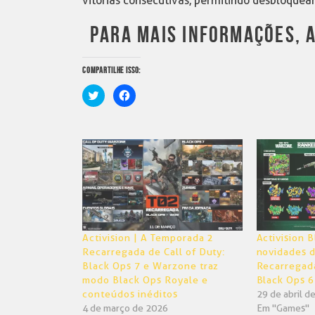
vitórias consecutivas, permitindo desbloque
PARA MAIS INFORMAÇÕES, A
COMPARTILHE ISSO:
Clique
Clique
para
para
compartilhar
compartilhar
no
no
Twitter(abre
Facebook(abre
em
em
nova
nova
janela)
janela)
Activision | A Temporada 2
Activision B
Recarregada de Call of Duty:
novidades 
Black Ops 7 e Warzone traz
Recarregada
modo Black Ops Royale e
Black Ops 
conteúdos inéditos
29 de abril d
4 de março de 2026
Em "Games"