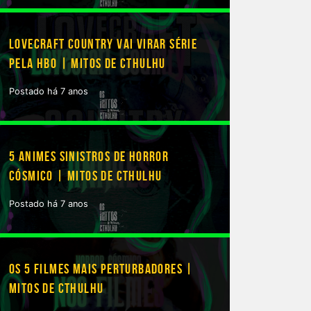
LOVECRAFT COUNTRY VAI VIRAR SÉRIE
PELA HBO | MITOS DE CTHULHU
Postado há 7 anos
5 ANIMES SINISTROS DE HORROR
CÓSMICO | MITOS DE CTHULHU
Postado há 7 anos
OS 5 FILMES MAIS PERTURBADORES |
MITOS DE CTHULHU