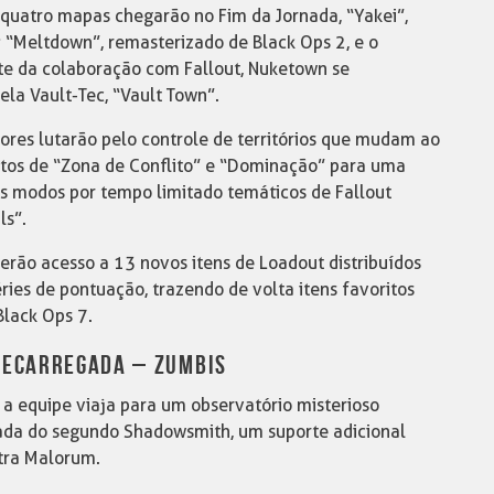
uatro mapas chegarão no Fim da Jornada, “Yakei”,
 “Meltdown”, remasterizado de Black Ops 2, e o
rte da colaboração com Fallout, Nuketown se
ela Vault-Tec, “Vault Town”.
es lutarão pelo controle de territórios que mudam ao
tos de “Zona de Conflito” e “Dominação” para uma
is modos por tempo limitado temáticos de Fallout
ls”.
erão acesso a 13 novos itens de Loadout distribuídos
ies de pontuação, trazendo de volta itens favoritos
Black Ops 7.
RECARREGADA – ZUMBIS
a equipe viaja para um observatório misterioso
rada do segundo Shadowsmith, um suporte adicional
stra Malorum.