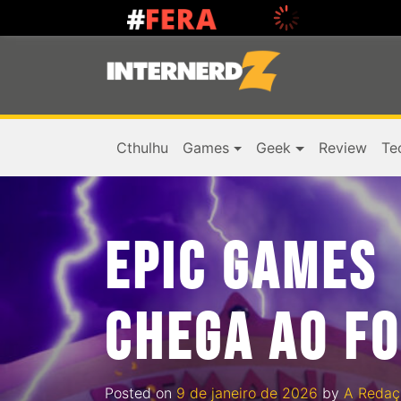
Cthulhu
Games
Geek
Review
Te
EPIC GAMES 
CHEGA AO F
Posted on
9 de janeiro de 2026
by
A Redaç