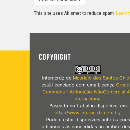
This site uses Akismet to reduce spam.
Learn 
COPYRIGHT
Internerdz
de
Mauricio dos Santos Chiot
está licenciado com uma Licença
Creati
Commons - Atribuição-NãoComercial 4
Internacional
.
Baseado no trabalho disponível em
http://www.internerdz.com.br/
.
Podem estar disponíveis autorizações
adicionais às concedidas no âmbito des