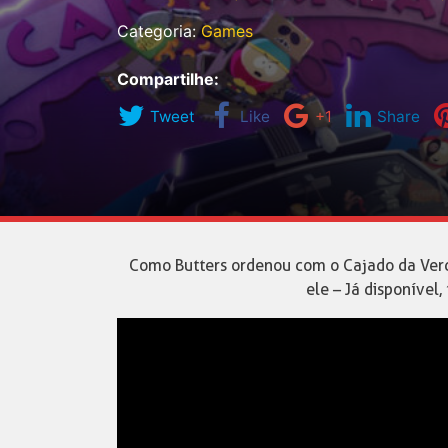
Categoria:
Games
Compartilhe:
Tweet
Like
+1
Share
Como Butters ordenou com o Cajado da Verd
ele – Já disponíve