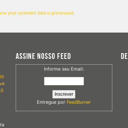
how your comment data is processed
.
ASSINE NOSSO FEED
D
Informe seu Email:
ti
ve
.0
Entregue por
FeedBurner
ta