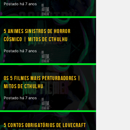
Postado há 7 anos
5 ANIMES SINISTROS DE HORROR
CÓSMICO | MITOS DE CTHULHU
Postado há 7 anos
OS 5 FILMES MAIS PERTURBADORES |
MITOS DE CTHULHU
Postado há 7 anos
5 CONTOS OBRIGATÓRIOS DE LOVECRAFT