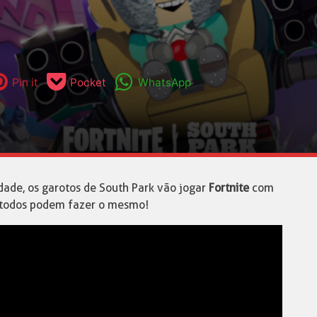
Pin it
Pocket
WhatsApp
ade, os garotos de South Park vão jogar
Fortnite
com
l, todos podem fazer o mesmo!