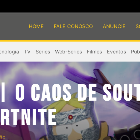
HOME
FALE CONOSCO
ANUNCIE
S
cnologia
TV
Series
Web-Series
Filmes
Eventos
Publ
| O CAOS DE SOU
ORTNITE
ão