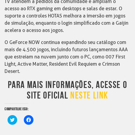
TV atendem a pedidos da comunidade e ampliam o
acesso ao RTX gaming em desktops e salas de estar. O
suporte a controles HOTAS melhora a imersão em jogos
de simulação, enquanto o login simplificado com a Gaijin
acelera o acesso aos jogos.
O GeForce NOW continua expandindo seu catálogo com
mais de 4.500 jogos, incluindo futuros lançamentos AAA
que estreiam na nuvem junto com o PC, como 007 First
Light, Active Matter, Resident Evil Requiem e Crimson
Desert.
PARA MAIS INFORMAÇÕES, ACESSE O
SITE OFICIAL
NESTE LINK
COMPARTILHE ISSO:
Clique
Clique
para
para
compartilhar
compartilhar
no
no
Twitter(abre
Facebook(abre