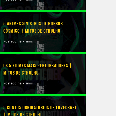
5 ANIMES SINISTROS DE HORROR
CÓSMICO | MITOS DE CTHULHU
Postado há 7 anos
OS 5 FILMES MAIS PERTURBADORES |
MITOS DE CTHULHU
Postado há 7 anos
5 CONTOS OBRIGATÓRIOS DE LOVECRAFT
| MITOS DE CTHULHU