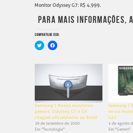
Monitor Odyssey G7: R$ 4.999.
PARA MAIS INFORMAÇÕES, A
COMPARTILHE ISSO:
Clique
Clique
para
para
compartilhar
compartilhar
no
no
Twitter(abre
Facebook(abre
em
em
nova
nova
janela)
janela)
Samsung | Novos monitores
Samsung | 
gamers: Odyssey G7 e G9
novos moni
chegam oficialmente ao Brasil
G32
29 de setembro de 2020
1 de agosto 
Em "Tecnologia"
Em "Games"