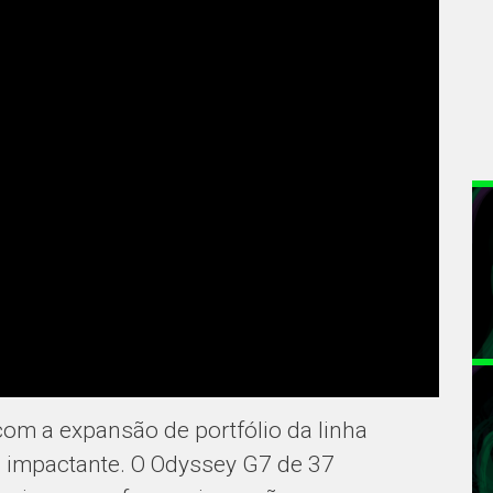
m a expansão de portfólio da linha
impactante. O Odyssey G7 de 37