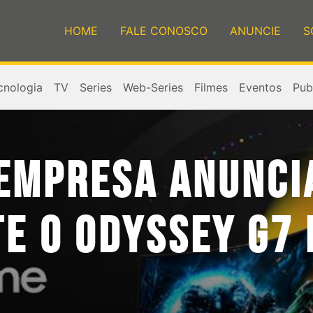
HOME
FALE CONOSCO
ANUNCIE
S
cnologia
TV
Series
Web-Series
Filmes
Eventos
Publ
EMPRESA ANUNCI
E O ODYSSEY G7 