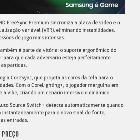
AMD FreeSync Premium sincroniza a placa de vídeo e o
alização variável (VRR), eliminando instabilidades,
ssões de jogo mais intensas.
também é parte da vitória: o suporte ergonômico do
or para que cada adversário esteja perfeitamente
as partidas.
gia CoreSync, que projeta as cores da tela para o
idades. Com o CoreLighting+, o jogador mergulha em
a vibe, criando um cenário imersivo e dinâmico.
 Auto Source Switch+ detecta automaticamente quando
a instantaneamente para o novo sinal de fonte,
as entradas.
PREÇO