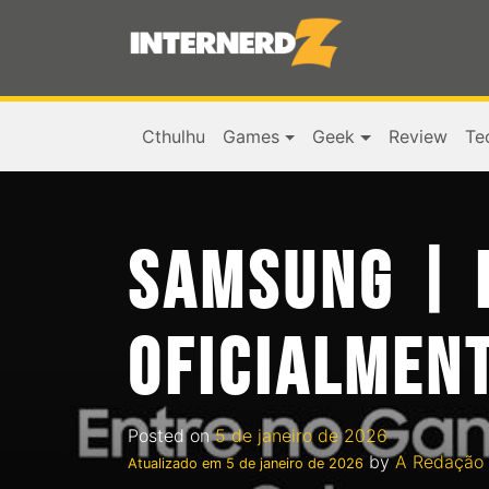
Cthulhu
Games
Geek
Review
Te
SAMSUNG | 
OFICIALMENT
Posted on
5 de janeiro de 2026
by
A Redação
Atualizado em
5 de janeiro de 2026