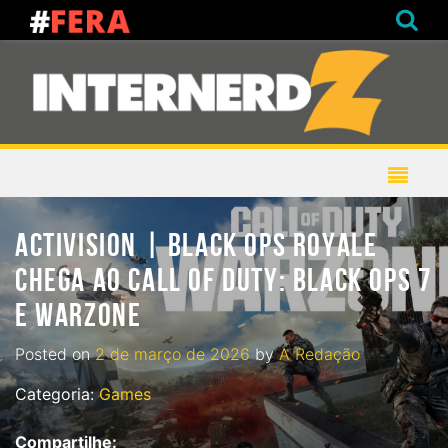
ACTIVISION | BLACK OPS ROYALE
CHEGA AO CALL OF DUTY: BLACK OPS 7
E WARZONE
Posted on
2 de março de 2026
by
A Redação
Categoria:
Games
Compartilhe: