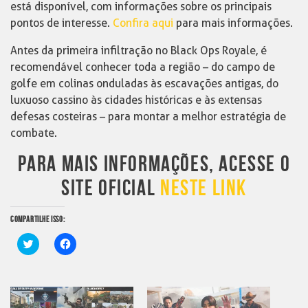
está disponível, com informações sobre os principais
pontos de interesse.
Confira aqui
para mais informações.
Antes da primeira infiltração no Black Ops Royale, é
recomendável conhecer toda a região – do campo de
golfe em colinas onduladas às escavações antigas, do
luxuoso cassino às cidades históricas e às extensas
defesas costeiras – para montar a melhor estratégia de
combate.
PARA MAIS INFORMAÇÕES, ACESSE O
SITE OFICIAL
NESTE LINK
COMPARTILHE ISSO:
Clique
Clique
para
para
compartilhar
compartilhar
no
no
Twitter(abre
Facebook(abre
em
em
nova
nova
janela)
janela)