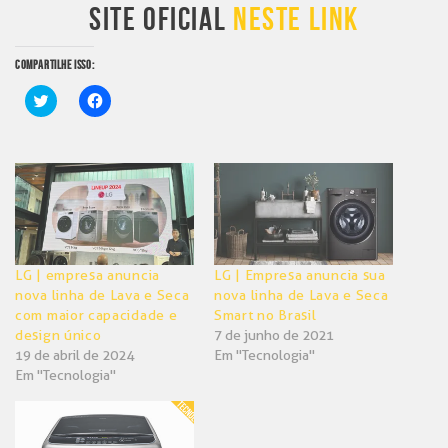
SITE OFICIAL
NESTE LINK
COMPARTILHE ISSO:
Clique
Clique
para
para
compartilhar
compartilhar
no
no
Twitter(abre
Facebook(abre
em
em
nova
nova
janela)
janela)
LG | empresa anuncia
LG | Empresa anuncia sua
nova linha de Lava e Seca
nova linha de Lava e Seca
com maior capacidade e
Smart no Brasil
design único
7 de junho de 2021
19 de abril de 2024
Em "Tecnologia"
Em "Tecnologia"