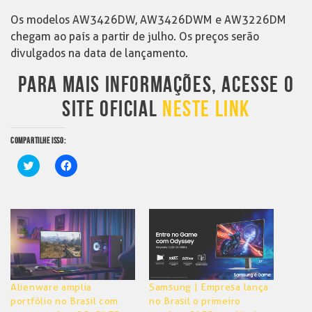
Os modelos AW3426DW, AW3426DWM e AW3226DM
chegam ao país a partir de julho. Os preços serão
divulgados na data de lançamento.
PARA MAIS INFORMAÇÕES, ACESSE O
SITE OFICIAL
NESTE LINK
COMPARTILHE ISSO:
Clique
Clique
para
para
compartilhar
compartilhar
no
no
Twitter(abre
Facebook(abre
em
em
nova
nova
janela)
janela)
Alienware amplia
Samsung | Empresa lança
portfólio no Brasil com
no Brasil o primeiro