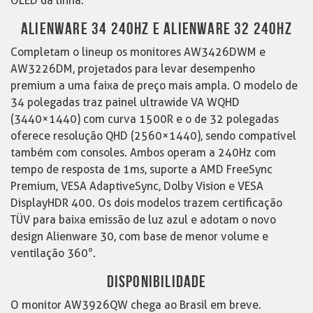
OLED da linha.
ALIENWARE 34 240HZ E ALIENWARE 32 240HZ
Completam o lineup os monitores AW3426DWM e
AW3226DM, projetados para levar desempenho
premium a uma faixa de preço mais ampla. O modelo de
34 polegadas traz painel ultrawide VA WQHD
(3440×1440) com curva 1500R e o de 32 polegadas
oferece resolução QHD (2560×1440), sendo compatível
também com consoles. Ambos operam a 240Hz com
tempo de resposta de 1ms, suporte a AMD FreeSync
Premium, VESA AdaptiveSync, Dolby Vision e VESA
DisplayHDR 400. Os dois modelos trazem certificação
TÜV para baixa emissão de luz azul e adotam o novo
design Alienware 30, com base de menor volume e
ventilação 360°.
DISPONIBILIDADE
O monitor AW3926QW chega ao Brasil em breve.