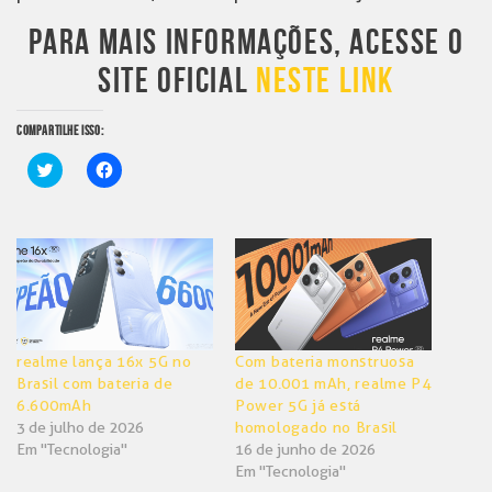
PARA MAIS INFORMAÇÕES, ACESSE O
SITE OFICIAL
NESTE LINK
COMPARTILHE ISSO:
Clique
Clique
para
para
compartilhar
compartilhar
no
no
Twitter(abre
Facebook(abre
em
em
nova
nova
janela)
janela)
realme lança 16x 5G no
Com bateria monstruosa
Brasil com bateria de
de 10.001 mAh, realme P4
6.600mAh
Power 5G já está
3 de julho de 2026
homologado no Brasil
Em "Tecnologia"
16 de junho de 2026
Em "Tecnologia"