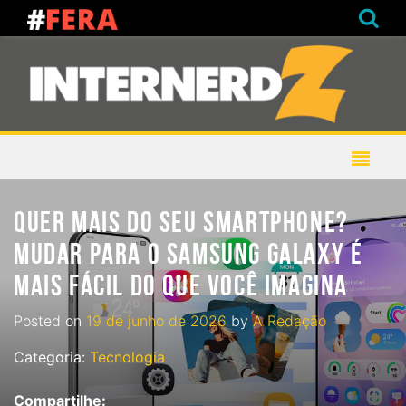
QUER MAIS DO SEU SMARTPHONE?
MUDAR PARA O SAMSUNG GALAXY É
MAIS FÁCIL DO QUE VOCÊ IMAGINA
Posted on
19 de junho de 2026
by
A Redação
Categoria:
Tecnologia
Compartilhe: