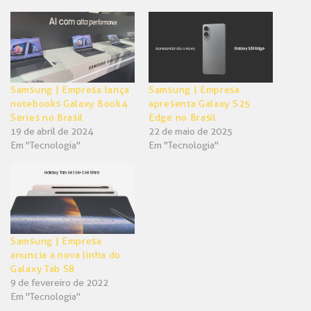
Twitter(abre
Facebook(abre
em
em
nova
nova
janela)
janela)
Samsung | Empresa lança
Samsung | Empresa
notebooks Galaxy Book4
apresenta Galaxy S25
Series no Brasil
Edge no Brasil
19 de abril de 2024
22 de maio de 2025
Em "Tecnologia"
Em "Tecnologia"
Samsung | Empresa
anuncia a nova linha do
Galaxy Tab S8
9 de fevereiro de 2022
Em "Tecnologia"