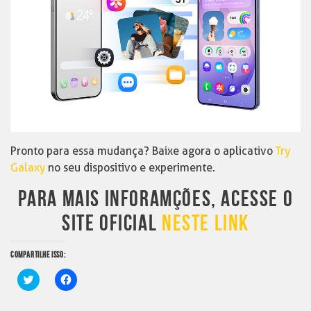
Pronto para essa mudança? Baixe agora o aplicativo
Try
Galaxy
no seu dispositivo e experimente.
PARA MAIS INFORAMÇÕES, ACESSE O
SITE OFICIAL
NESTE LINK
COMPARTILHE ISSO:
Clique
Clique
para
para
compartilhar
compartilhar
no
no