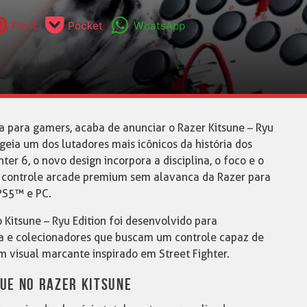
Pin it
Pocket
WhatsApp
da para gamers, acaba de anunciar o Razer Kitsune – Ryu
eia um dos lutadores mais icônicos da história dos
er 6, o novo design incorpora a disciplina, o foco e o
ao controle arcade premium sem alavanca da Razer para
PS5™ e PC.
Kitsune – Ryu Edition foi desenvolvido para
uia e colecionadores que buscam um controle capaz de
m visual marcante inspirado em Street Fighter.
UE NO RAZER KITSUNE