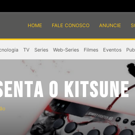
HOME
FALE CONOSCO
ANUNCIE
S
cnologia
TV
Series
Web-Series
Filmes
Eventos
Publ
ENTA O KITSUNE 
ão