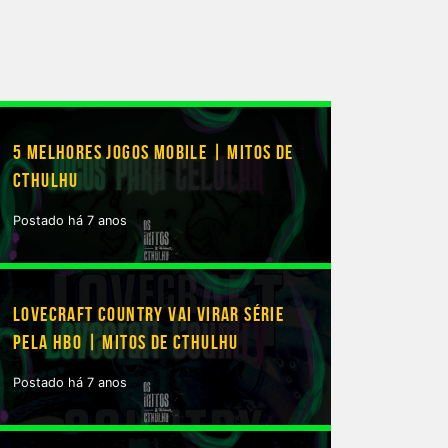
5 MELHORES JOGOS MOBILE | MITOS DE
CTHULHU
Postado há 7 anos
LOVECRAFT COUNTRY VAI VIRAR SÉRIE
PELA HBO | MITOS DE CTHULHU
Postado há 7 anos