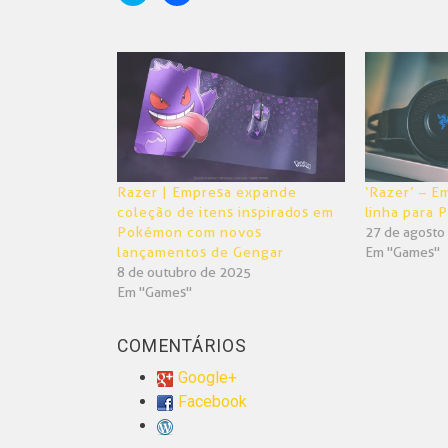
compartilhar
compartilhar
no
no
Twitter(abre
Facebook(abre
em
em
nova
nova
janela)
janela)
Razer | Empresa expande
‘Razer’ – E
coleção de itens inspirados em
linha para P
Pokémon com novos
27 de agosto
lançamentos de Gengar
Em "Games"
8 de outubro de 2025
Em "Games"
COMENTÁRIOS
Google+
Facebook