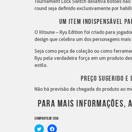
Tournament Lock Switch desativa botões não 
round seja definido exclusivamente por habil
UM ITEM INDISPENSÁVEL PAR
O Kitsune – Ryu Edition foi criado para joga
design que celebra um dos personagens mais e
Seja como peça de coleção ou como ferrament
Ryu pela verdadeira força em um produto dese
estilo.
PREÇO SUGERIDO E 
Não há previsão de chegada do produto ao me
PARA MAIS INFORMAÇÕES, A
COMPARTILHE ISSO:
Clique
Clique
para
para