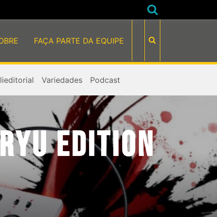
OBRE
FAÇA PARTE DA EQUIPE
ieditorial
Variedades
Podcast
RYU EDITION