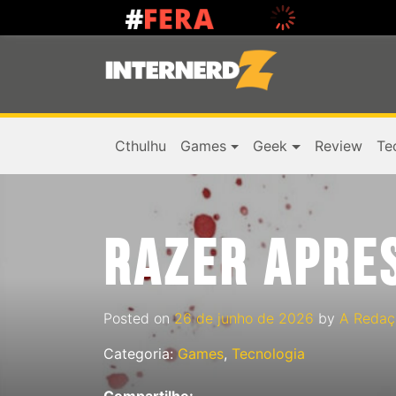
Cthulhu
Games
Geek
Review
Te
RAZER APRES
Posted on
26 de junho de 2026
by
A Redaç
Categoria:
Games
,
Tecnologia