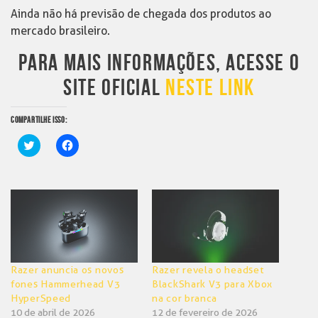
Ainda não há previsão de chegada dos produtos ao
mercado brasileiro.
PARA MAIS INFORMAÇÕES, ACESSE O
SITE OFICIAL
NESTE LINK
COMPARTILHE ISSO:
Clique
Clique
para
para
compartilhar
compartilhar
no
no
Twitter(abre
Facebook(abre
em
em
nova
nova
janela)
janela)
Razer anuncia os novos
Razer revela o headset
fones Hammerhead V3
BlackShark V3 para Xbox
HyperSpeed
na cor branca
10 de abril de 2026
12 de fevereiro de 2026