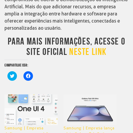
Artificial. Mais do que adicionar recursos, a empresa
amplia a integração entre hardware e software para
oferecer experiências mais inteligentes, conectadas e
personalizadas ao usuário.
PARA MAIS INFORMAÇÕES, ACESSE O
SITE OFICIAL
NESTE LINK
COMPARTILHE ISSO:
Clique
Clique
para
para
compartilhar
compartilhar
no
no
Twitter(abre
Facebook(abre
em
em
nova
nova
janela)
janela)
Samsung | Empresa
Samsung | Empresa lança