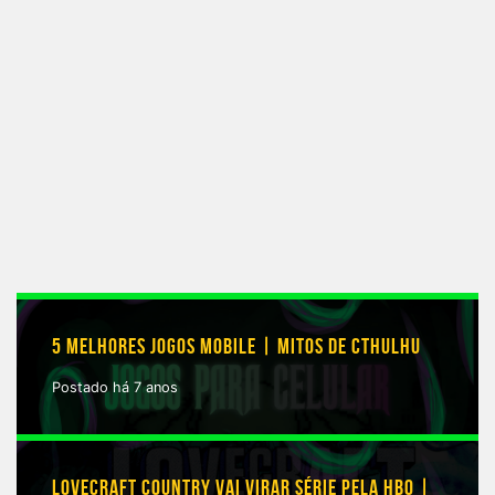
Francesa
em
sua
sala
de
estar
5 MELHORES JOGOS MOBILE | MITOS DE CTHULHU
Postado há 7 anos
LOVECRAFT COUNTRY VAI VIRAR SÉRIE PELA HBO |