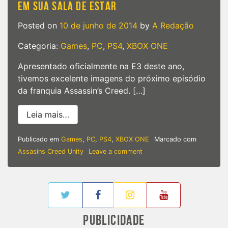
EM SUA SALA DE ESTAR
Posted on
10 de junho de 2014
by
A Redação
Categoria:
Games
,
PC
,
PS4
,
XBOX ONE
Apresentado oficialmente na E3 deste ano,
tivemos excelente imagens do próximo episódio
da franquia Assassin’s Creed. […]
from ‘Assassin’s Creed Unity’ – Toda gr
Leia mais…
Publicado em
Games
,
PC
,
PS4
,
XBOX ONE
Marcado com
on
Assasins Creed Unity
Leave a comment
‘Assassin’s
Creed
Unity’
–
Toda
grandiosidade
PUBLICIDADE
da
Revolução