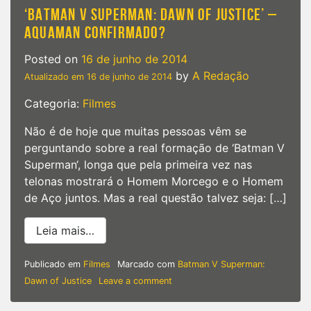
Aço
‘BATMAN V SUPERMAN: DAWN OF JUSTICE’ –
AQUAMAN CONFIRMADO?
Posted on
16 de junho de 2014
by
A Redação
Atualizado em
16 de junho de 2014
Categoria:
Filmes
Não é de hoje que muitas pessoas vêm se
perguntando sobre a real formação de ‘Batman V
Superman‘, longa que pela primeira vez nas
telonas mostrará o Homem Morcego e o Homem
de Aço juntos. Mas a real questão talvez seja: […]
from ‘Batman V Superman: Dawn of Just
Leia mais…
Publicado em
Filmes
Marcado com
Batman V Superman:
on
Dawn of Justice
Leave a comment
‘Batman
V