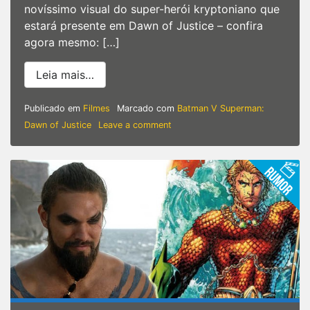
novíssimo visual do super-herói kryptoniano que
estará presente em Dawn of Justice – confira
agora mesmo: […]
from ‘Batman V. Superman: Dawn of Jus
Leia mais…
Publicado em
Filmes
Marcado com
Batman V Superman:
on
Dawn of Justice
Leave a comment
‘Batman
V.
Superman:
Dawn
of
Justice’
–
Conheça
o
novo
uniforme
do
Homem
de