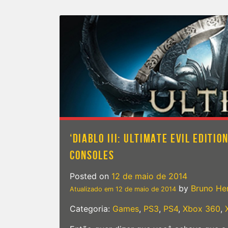
‘DIABLO III: ULTIMATE EVIL EDITI
CONSOLES
Posted on
12 de maio de 2014
by
Bruno He
Atualizado em
12 de maio de 2014
Categoria:
Games
,
PS3
,
PS4
,
Xbox 360
,