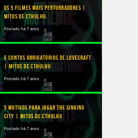
OS 5 FILMES MAIS PERTURBADORES |
MITOS DE CTHULHU
Postado há 7 anos
5 CONTOS OBRIGATÓRIOS DE LOVECRAFT
| MITOS DE CTHULHU
Postado há 7 anos
5 MOTIVOS PARA JOGAR THE SINKING
CITY | MITOS DE CTHULHU
Postado há 7 anos