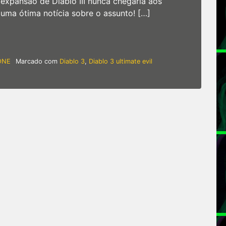
expansão de Diablo III nunca chegaria aos
uma ótima notícia sobre o assunto! […]
vil Edition’ – “Reaper of Souls” também nos consoles
ONE
Marcado com
Diablo 3
,
Diablo 3 ultimate evil