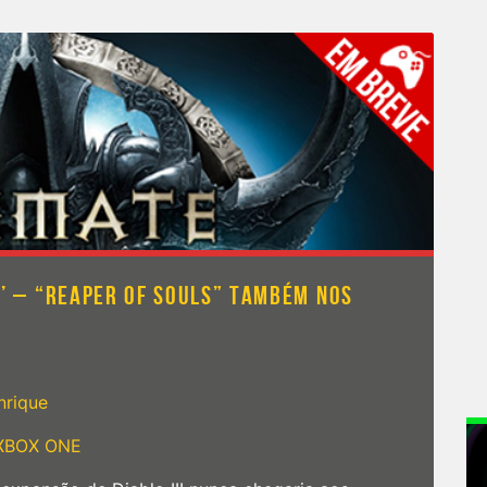
ON’ – “REAPER OF SOULS” TAMBÉM NOS
nrique
XBOX ONE