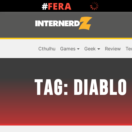
Cthulhu
Games
Geek
Review
Te
TAG:
DIABLO