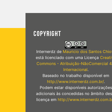
COPYRIGHT
Internerdz
de
Mauricio dos Santos Chiot
está licenciado com uma Licença
Creati
Commons - Atribuição-NãoComercial 4
Internacional
.
Baseado no trabalho disponível em
http://www.internerdz.com.br/
.
Podem estar disponíveis autorizações
adicionais às concedidas no âmbito des
licença em
http://www.internerdz.com.b