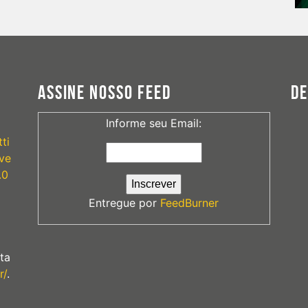
ASSINE NOSSO FEED
D
Informe seu Email:
ti
ve
.0
Entregue por
FeedBurner
ta
r/
.