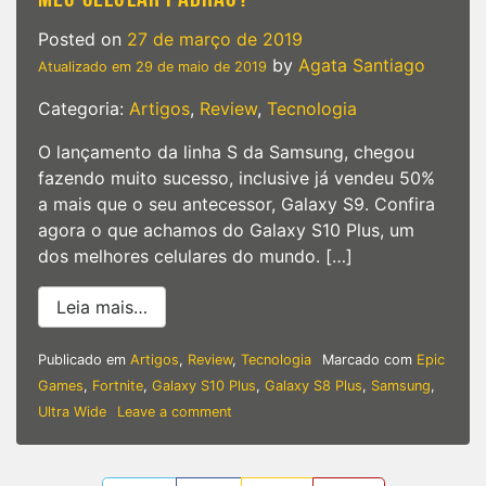
Posted on
27 de março de 2019
by
Agata Santiago
Atualizado em
29 de maio de 2019
Categoria:
Artigos
,
Review
,
Tecnologia
O lançamento da linha S da Samsung, chegou
fazendo muito sucesso, inclusive já vendeu 50%
a mais que o seu antecessor, Galaxy S9. Confira
agora o que achamos do Galaxy S10 Plus, um
dos melhores celulares do mundo. […]
from Samsung | Por que eu escolhi usar
Leia mais…
Publicado em
Artigos
,
Review
,
Tecnologia
Marcado com
Epic
Games
,
Fortnite
,
Galaxy S10 Plus
,
Galaxy S8 Plus
,
Samsung
,
on
Ultra Wide
Leave a comment
Samsung
|
Por