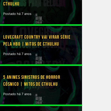
CTHULHU
Postado há 7 anos
eanding
LOVECRAFT COUNTRY VAI VIRAR SÉRIE
PELA HBO | MITOS DE CTHULHU
Postado há 7 anos
5 ANIMES SINISTROS DE HORROR
CÓSMICO | MITOS DE CTHULHU
Postado há 7 anos