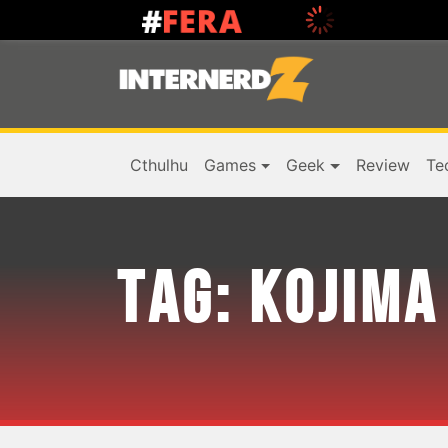
Cthulhu
Games
Geek
Review
Te
TAG:
KOJIMA