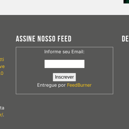
ASSINE NOSSO FEED
D
Informe seu Email:
ti
ve
.0
Entregue por
FeedBurner
ta
r/
.