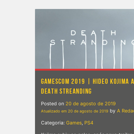
GAMESCOM 2019 | HIDEO KOJIMA A
DEATH STREANDING
Posted on
20 de agosto de 2019
by
A Reda
Atualizado em
20 de agosto de 2019
Categoria:
Games
,
PS4