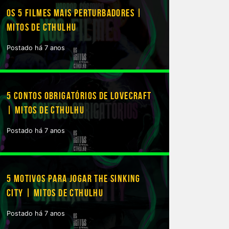
OS 5 FILMES MAIS PERTURBADORES |
MITOS DE CTHULHU
Postado há 7 anos
5 CONTOS OBRIGATÓRIOS DE LOVECRAFT
| MITOS DE CTHULHU
Postado há 7 anos
5 MOTIVOS PARA JOGAR THE SINKING
CITY | MITOS DE CTHULHU
Postado há 7 anos