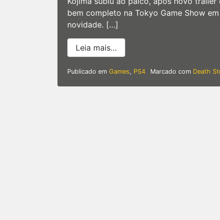
Kojima subiu ao palco, após novo trail
bem completo na Tokyo Game Show em 
novidade. […]
from Gamescom 2019 | Hide
Leia mais…
Publicado em
Games
,
PS4
Marcado com
Death St