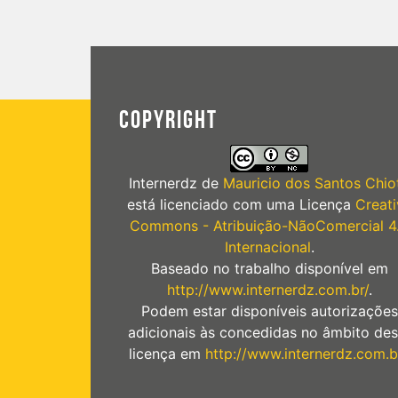
COPYRIGHT
Internerdz
de
Mauricio dos Santos Chiot
está licenciado com uma Licença
Creati
Commons - Atribuição-NãoComercial 4
Internacional
.
Baseado no trabalho disponível em
http://www.internerdz.com.br/
.
Podem estar disponíveis autorizações
adicionais às concedidas no âmbito des
licença em
http://www.internerdz.com.b