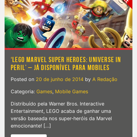
‘LEGO MARVEL SUPER HEROES: UNIVERSE IN
PERIL’ – JÁ DISPONÍVEL PARA MOBILES
Posted on
20 de junho de 2014
by
A Redação
Categoria:
Games
,
Mobile Games
Distribuído pela Warner Bros. Interactive
Entertainment, LEGO acaba de ganhar uma
versão baseada nos super-heróis da Marvel
emocionante! […]