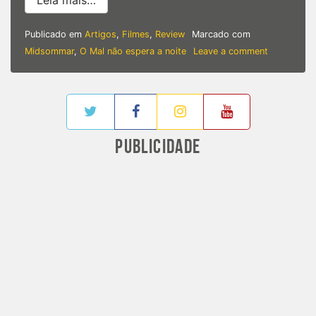
Leia mais…
Publicado em
Artigos
,
Filmes
,
Review
Marcado com
on
Midsommar
,
O Mal não espera a noite
Leave a comment
Resenha
|
‘Midsomma
–
O
Mal
PUBLICIDADE
Não
Espera
a
Noite’
apresenta
Culto
VIOLENTO
e
MUITA
TENSÃO