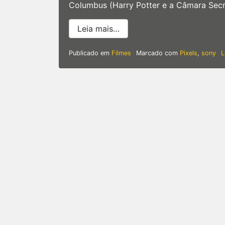
Columbus (Harry Potter e a Câmara Secr
from ‘Pixels’ | Filme sobre
Leia mais…
Publicado em
Filmes
Marcado com
Pixels
,
sony
L