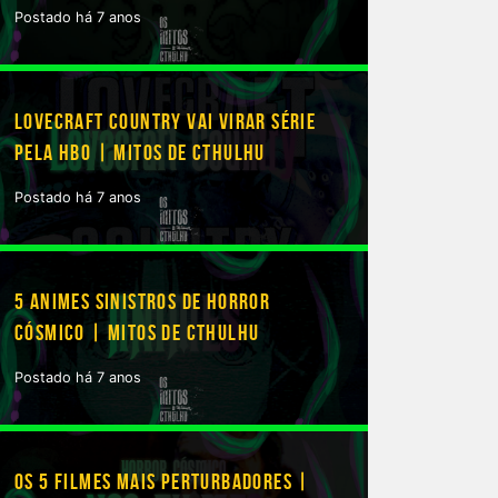
Postado há 7 anos
 de estreia
LOVECRAFT COUNTRY VAI VIRAR SÉRIE
PELA HBO | MITOS DE CTHULHU
Postado há 7 anos
5 ANIMES SINISTROS DE HORROR
CÓSMICO | MITOS DE CTHULHU
Postado há 7 anos
OS 5 FILMES MAIS PERTURBADORES |