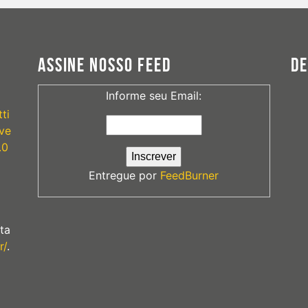
ASSINE NOSSO FEED
D
Informe seu Email:
ti
ve
.0
Entregue por
FeedBurner
ta
r/
.