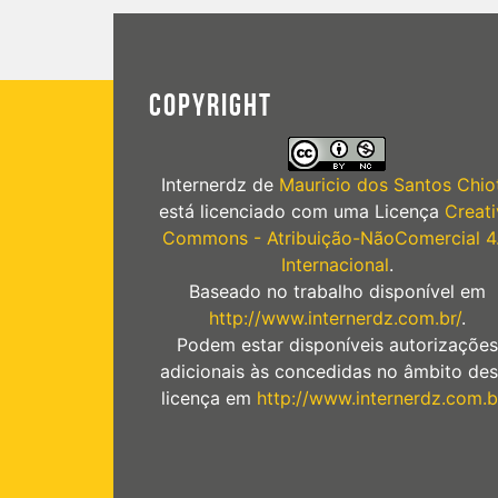
COPYRIGHT
Internerdz
de
Mauricio dos Santos Chiot
está licenciado com uma Licença
Creati
Commons - Atribuição-NãoComercial 4
Internacional
.
Baseado no trabalho disponível em
http://www.internerdz.com.br/
.
Podem estar disponíveis autorizações
adicionais às concedidas no âmbito des
licença em
http://www.internerdz.com.b