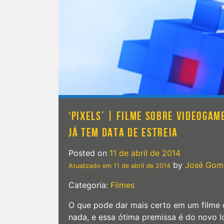
‘PIXELS’ | FILME SOBRE VIDEOGA
JÁ TEM DATA DE ESTREIA
Posted on
11 de abril de 2014
by
José Gom
Atualizado em
11 de abril de 2014
Categoria:
Filmes
O que pode dar mais certo em um filme 
nada, e essa ótima premissa é do novo lo