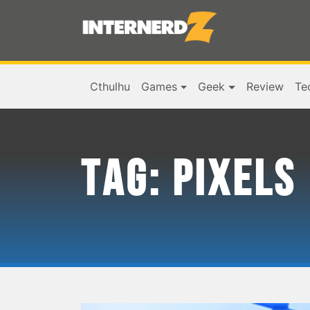
Cthulhu
Games
Geek
Review
Te
TAG:
PIXELS