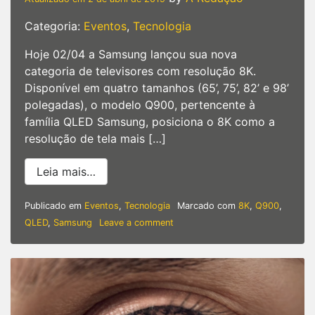
Categoria:
Eventos
,
Tecnologia
Hoje 02/04 a Samsung lançou sua nova
categoria de televisores com resolução 8K.
Disponível em quatro tamanhos (65’, 75’, 82’ e 98’
polegadas), o modelo Q900, pertencente à
família QLED Samsung, posiciona o 8K como a
resolução de tela mais […]
from Samsung | Apresenta a nova catego
Leia mais…
Publicado em
Eventos
,
Tecnologia
Marcado com
8K
,
Q900
,
on
QLED
,
Samsung
Leave a comment
Samsung
|
Apresenta
a
nova
categoria
de