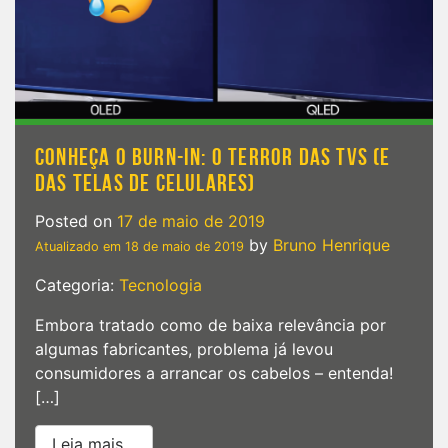
‘The
Frame’
TV
que
exibe
obras
de
arte
CONHEÇA O BURN-IN: O TERROR DAS TVS (E
com
DAS TELAS DE CELULARES)
painel
QLED
Posted on
17 de maio de 2019
by
Bruno Henrique
Atualizado em
18 de maio de 2019
Categoria:
Tecnologia
Embora tratado como de baixa relevância por
algumas fabricantes, problema já levou
consumidores a arrancar os cabelos – entenda!
[…]
from Conheça o Burn-in: o TERROR das TV
Leia mais…