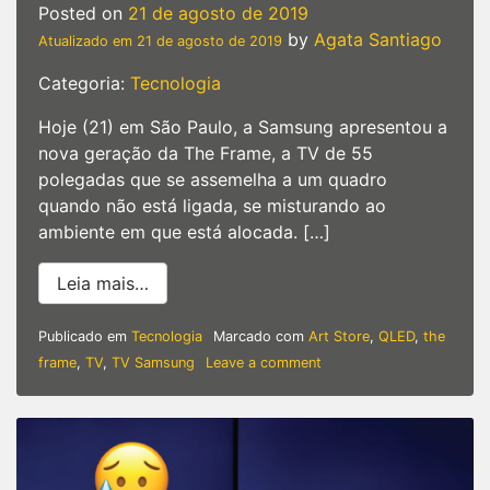
Posted on
21 de agosto de 2019
by
Agata Santiago
Atualizado em
21 de agosto de 2019
Categoria:
Tecnologia
Hoje (21) em São Paulo, a Samsung apresentou a
nova geração da The Frame, a TV de 55
polegadas que se assemelha a um quadro
quando não está ligada, se misturando ao
ambiente em que está alocada. […]
from Samsung apresenta a nova geração 
Leia mais…
Publicado em
Tecnologia
Marcado com
Art Store
,
QLED
,
the
on
frame
,
TV
,
TV Samsung
Leave a comment
Samsung
apresenta
a
nova
geração
da