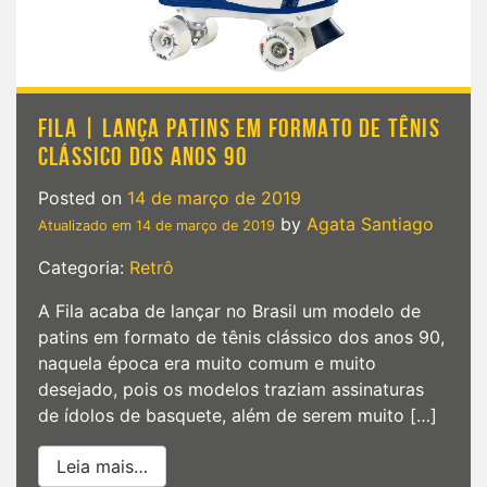
FILA | LANÇA PATINS EM FORMATO DE TÊNIS
CLÁSSICO DOS ANOS 90
Posted on
14 de março de 2019
by
Agata Santiago
Atualizado em
14 de março de 2019
Categoria:
Retrô
A Fila acaba de lançar no Brasil um modelo de
patins em formato de tênis clássico dos anos 90,
naquela época era muito comum e muito
desejado, pois os modelos traziam assinaturas
de ídolos de basquete, além de serem muito […]
from Fila | Lança patins em formato de t
Leia mais…