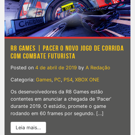
R8 GAMES | PACER O NOVO JOGO DE CORRIDA
COM COMBATE FUTURISTA
Posted on
4 de abril de 2019
by
A Redação
Categoria:
Games
,
PC
,
PS4
,
XBOX ONE
Os desenvolvedores da R8 Games estão
contentes em anunciar a chegada de ‘Pacer’
durante 2019. O estúdio, promete o game
rodando em 60 frames por segundo. […]
from R8 Games | Pacer o novo jogo de c
Leia mais…