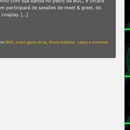
 vivo com sua banda no palco da BGC, e tocará
ém participará de sessões de meet & greet, do
 cosplay. […]
tá de volta e se apresenta pela primeira vez no país com
com
BGS
,
brasil game show
,
Shota Nakama
Leave a comment