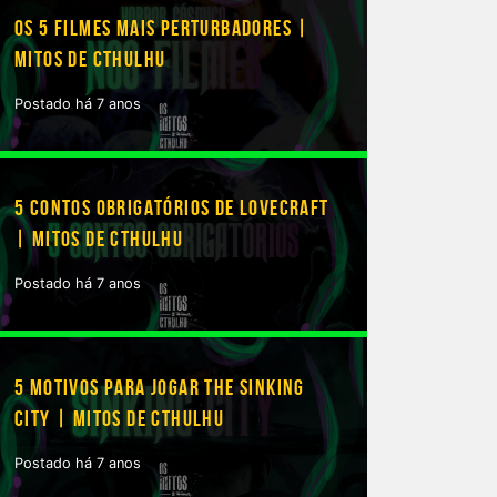
OS 5 FILMES MAIS PERTURBADORES |
MITOS DE CTHULHU
Postado há 7 anos
5 CONTOS OBRIGATÓRIOS DE LOVECRAFT
| MITOS DE CTHULHU
Postado há 7 anos
5 MOTIVOS PARA JOGAR THE SINKING
CITY | MITOS DE CTHULHU
Postado há 7 anos