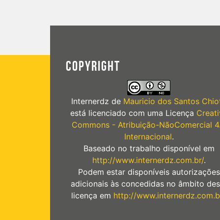
COPYRIGHT
Internerdz
de
Mauricio dos Santos Chiot
está licenciado com uma Licença
Creati
Commons - Atribuição-NãoComercial 4
Internacional
.
Baseado no trabalho disponível em
http://www.internerdz.com.br/
.
Podem estar disponíveis autorizações
adicionais às concedidas no âmbito des
licença em
http://www.internerdz.com.b