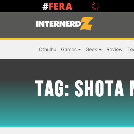
Cthulhu
Games
Geek
Review
Te
TAG:
SHOTA