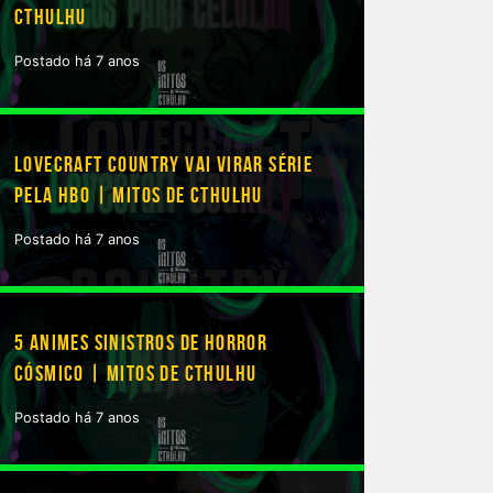
CTHULHU
Postado há 7 anos
 a sua banda “Video Game Orchestra”
LOVECRAFT COUNTRY VAI VIRAR SÉRIE
PELA HBO | MITOS DE CTHULHU
Postado há 7 anos
5 ANIMES SINISTROS DE HORROR
CÓSMICO | MITOS DE CTHULHU
Postado há 7 anos