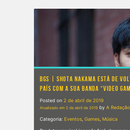
BGS | SHOTA NAKAMA ESTÁ DE VOL
PAÍS COM A SUA BANDA “VIDEO GA
Posted on
2 de abril de 2019
by
A Redação
Atualizado em
2 de abril de 2019
Categoria:
Eventos
,
Games
,
Música