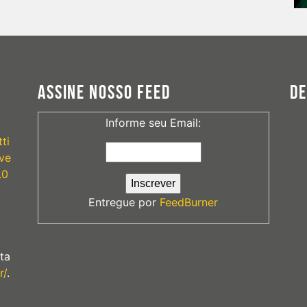
ASSINE NOSSO FEED
D
Informe seu Email:
ti
ve
.0
Entregue por
FeedBurner
ta
r/
.