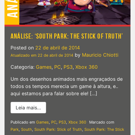
ANÁLISE: ‘SOUTH PARK: THE STICK OF TRUTH’
Posted on
22 de abril de 2014
by
Mauricio Chiotti
Atualizado em
22 de abril de 2014
Categoria:
Games
,
PC
,
PS3
,
Xbox 360
Um dos desenhos animados mais engraçados de
todos os tempos merecia um game à altura, e..
aqui estamos para falar sobre ele! […]
from Análise: ‘South Park: The Stick of Tr
Leia mais…
Publicado em
Games
,
PC
,
PS3
,
Xbox 360
Marcado com
Park
,
South
,
South Park: Stick of Truth
,
South Park: The Stick