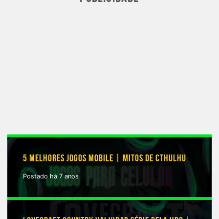
permitirá
jogar
games
AAA
pelo
navegador
5 MELHORES JOGOS MOBILE | MITOS DE CTHULHU
Postado há 7 anos