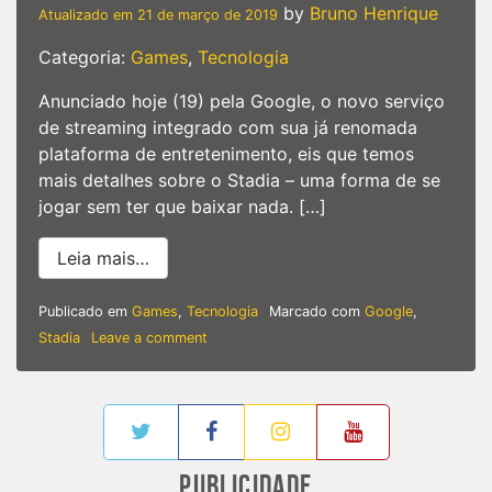
by
Bruno Henrique
Atualizado em
21 de março de 2019
Categoria:
Games
,
Tecnologia
Anunciado hoje (19) pela Google, o novo serviço
de streaming integrado com sua já renomada
plataforma de entretenimento, eis que temos
mais detalhes sobre o Stadia – uma forma de se
jogar sem ter que baixar nada. […]
from GDC 2019 – Google anuncia plataf
Leia mais…
Publicado em
Games
,
Tecnologia
Marcado com
Google
,
on
Stadia
Leave a comment
GDC
2019
–
Google
anuncia
plataforma
PUBLICIDADE
que