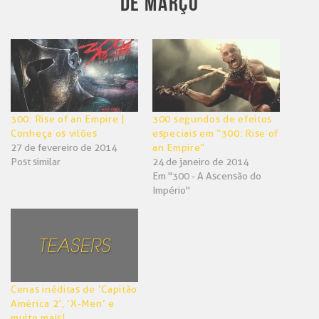
DE MARÇO
300: Rise of an Empire |
300 segundos de efeitos
Conheça os vilões
especiais em “300: Rise of
27 de fevereiro de 2014
an Empire”
Post similar
24 de janeiro de 2014
Em "300 - A Ascensão do
Império"
Cenas inéditas de ‘Capitão
América 2’, ‘X-Men’ e
muito mais!