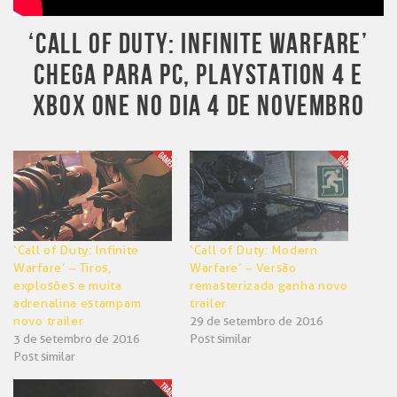
‘CALL OF DUTY: INFINITE WARFARE’
CHEGA PARA PC, PLAYSTATION 4 E
XBOX ONE NO DIA 4 DE NOVEMBRO
‘Call of Duty: Infinite
‘Call of Duty: Modern
Warfare’ – Tiros,
Warfare’ – Versão
explosões e muita
remasterizada ganha novo
adrenalina estampam
trailer
novo trailer
29 de setembro de 2016
3 de setembro de 2016
Post similar
Post similar