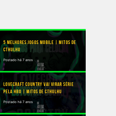
5 MELHORES JOGOS MOBILE | MITOS DE
CTHULHU
Postado há 7 anos
LOVECRAFT COUNTRY VAI VIRAR SÉRIE
PELA HBO | MITOS DE CTHULHU
Postado há 7 anos