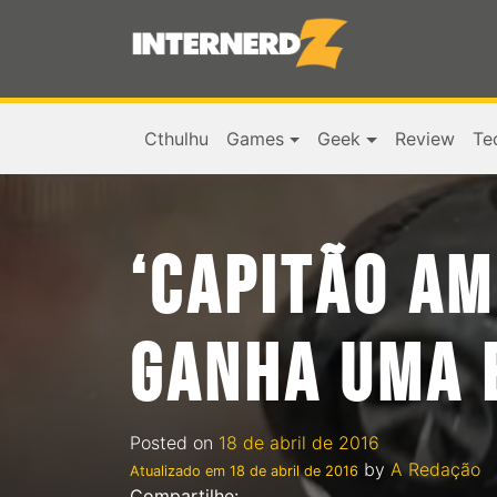
Cthulhu
Games
Geek
Review
Te
‘CAPITÃO AM
GANHA UMA 
Posted on
18 de abril de 2016
by
A Redação
Atualizado em
18 de abril de 2016
Compartilhe: