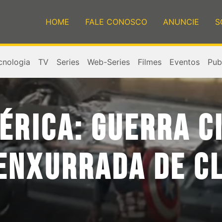
HOME
FALE CONOSCO
ANUNCIE
S
cnologia
TV
Series
Web-Series
Filmes
Eventos
Publ
ÉRICA: GUERRA CI
ENXURRADA DE CL