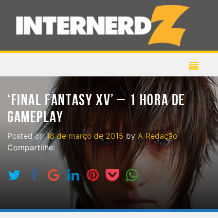
‘FINAL FANTASY XV’ – 1 HORA DE
GAMEPLAY
Posted on
18 de março de 2015
by
A Redação
Compartilhe: