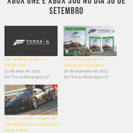
XBOX ONE E XBOX 360 NO DIA 30 DE
SETEMBRO
Forza Motorsport 5 –
Forza Motorsport 5 |
XBOX ONE
Gameplay nos Alpes
21 de maio de 2013
26 de setembro de 2013
Em "Forza Motorsport 5"
Em "Forza Motorsport 5"
‘Project CARS’ – Game de
corrida parece incrível em
novo trailer